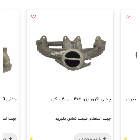
 موتور پژو 206 تیپ 5-رانا بدون
چدنی اگزوز پژو 405 یورو4 یلکن
چدنی اگز
جهت استعلام قیمت تماس بگیرید
جهت استعل
خرید محصول
خرید