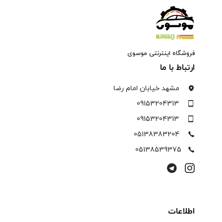
فروشگاه اینترنتی موسوی
ارتباط با ما
مشهد خیابان امام رضا
09153204313
09153204313
05138383204
05138539375
اطلاعات