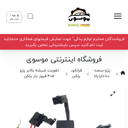
ورود |
ثبت نام
فروشندگان محترم لوازم یدکی" جهت نمایش قیمتهای همکاری حتماباید
ثبت نام کنید سپس باپشتیبانی تماس بگیرید
فروشگاه اینترنتی موسوی
پژو-سمند-
فرانکو،
تقویت شیشه بالابر پژو
دنا-تارا-رانا
یلکن
405 فیوز دار یلکن