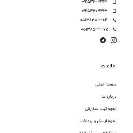
09153204313
09153204313
05138383204
05138539375
اطلاعات
صفحه اصلی
درباره ما
نحوه ثبت سفارش
نحوه ارسال و پرداخت