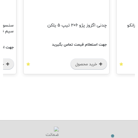
چدنی اگزوز پژو 206 تیپ 5 یلکن
سیم فران
جهت استعلام قیمت تماس بگیرید
جهت استعل
خرید محصول
خرید