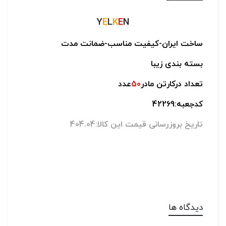
Y
E
L
K
E
N
ساخت ایران-ک
یفیت مناسب-
ضمانت مدت
بسته بندی زیبا
تعداد درکارتن مادر
50
عدد
کدجعبه:42269
تاریخ بروزرسانی قیمت این کالا:404.04
دیدگاه ها