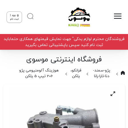
ورود |
ثبت نام
فروشندگان محترم لوازم یدکی" جهت نمایش قیمتهای همکاری حتماباید
ثبت نام کنید سپس باپشتیبانی تماس بگیرید
فروشگاه اینترنتی موسوی
پژو-سمند-
فرانکو،
هوزینگ آلومنیومی پژو
دنا-تارا-رانا
یلکن
206 تیپ 5 یلکن