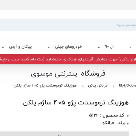
ال 90
خودروهای چینی
پیکان و آردی
زم یدکی" جهت نمایش قیمتهای همکاری حتماباید ثبت نام کنید سپس باپش
فروشگاه اینترنتی موسوی
نا-تارا-رانا
فرانکو، یلکن
هوزینگ ترموستات پژو 405 ساژم یلکن
هوزینگ ترموستات پژو 405 ساژم یلکن
کد محصول : 5122
برند : فرانکو