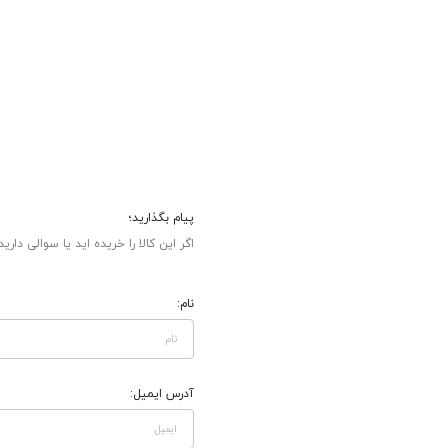
پیام بگذارید؛
اگر این کالا را خریده اید یا سوالی دارید
نام:
آدرس ایمیل: