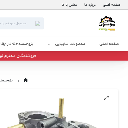
صفحه اصلی
درباره ما
تماس با ما
صفحه اصلی
محصولات سایپایی
پژو-سمند-دنا-تارا-رانا
فروشندگان محترم لوا
پژو-سمند-د