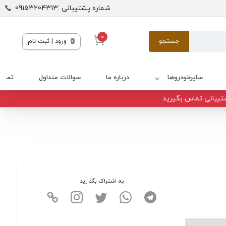
شماره پشتیبانی :09153204313
0
جستجو
ورود | ثبت نام
سایرخودروها
درباره ما
سوالات متداول
تماس 
تیبانی تماس بگیرید
به اشتراک بگذارید