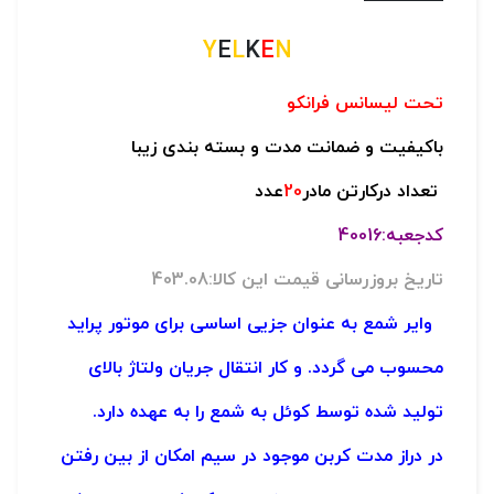
Y
E
L
K
E
N
تحت لیسانس فرانکو
باکیفیت و ضمانت مدت و بسته بندی زیبا
تعداد درکارتن مادر
20
عدد
کدجعبه:40016
تاریخ بروزرسانی قیمت این کالا:403.08
وایر شمع به عنوان جزیی اساسی برای موتور پراید
محسوب می گردد. و کار انتقال جریان ولتاژ بالای
تولید شده توسط کوئل به شمع را به عهده دارد.
در دراز مدت کربن موجود در سیم امکان از بین رفتن