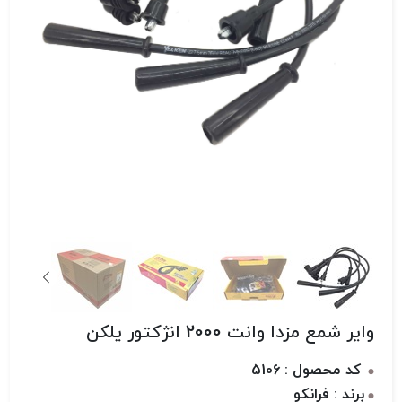
وایر شمع مزدا وانت 2000 انژکتور یلکن
کد محصول : 5106
برند : فرانکو