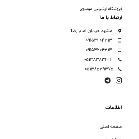
فروشگاه اینترنتی موسوی
ارتباط با ما
مشهد خیابان امام رضا
09153204313
09153204313
05138383204
05138539375
اطلاعات
صفحه اصلی