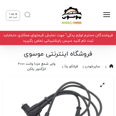
ورود |
ثبت نام
فروشندگان محترم لوازم یدکی" جهت نمایش قیمتهای همکاری حتماباید
ثبت نام کنید سپس باپشتیبانی تماس بگیرید
فروشگاه اینترنتی موسوی
وایر شمع مزدا وانت 2000
سایرخودروها
فرانکو.یلکن
انژکتور یلکن