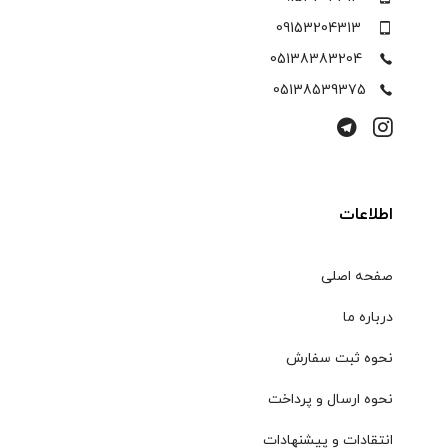
09153204313
05138383204
05138539375
اطلاعات
صفحه اصلی
درباره ما
نحوه ثبت سفارش
نحوه ارسال و پرداخت
انتقادات و پیشنهادات