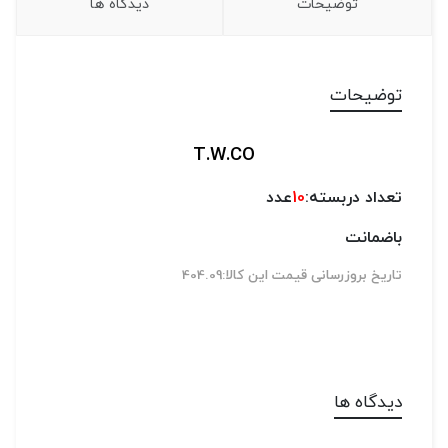
توضیحات
دیدگاه ها
توضیحات
T.W.CO
تعداد دربسته:
10
عدد
باضمانت
تاریخ بروزرسانی قیمت این کالا:404.09
دیدگاه ها