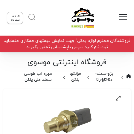
ورود |
ثبت نام
فروشندگان محترم لوازم یدکی" جهت نمایش قیمتهای همکاری حتماباید
ثبت نام کنید سپس باپشتیبانی تماس بگیرید
فروشگاه اینترنتی موسوی
پژو-سمند-
فرانکو،
مهره آب طوسی
دنا-تارا-رانا
یلکن
سمند ملی یلکن