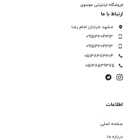
فروشگاه اینترنتی موسوی
ارتباط با ما
مشهد خیابان امام رضا
09153204313
09153204313
05138383204
05138539375
اطلاعات
صفحه اصلی
درباره ما