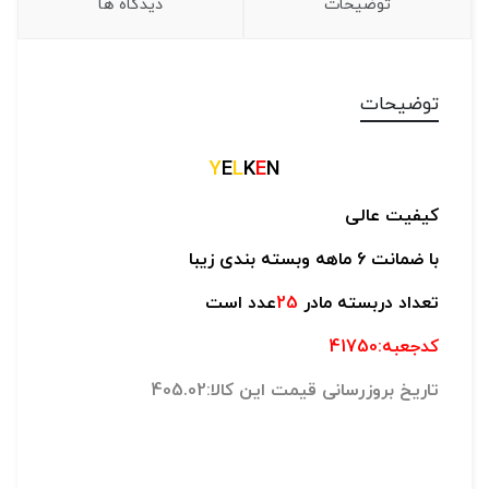
توضیحات
دیدگاه ها
توضیحات
Y
E
L
K
E
N
کیفیت عالی
با ضمانت 6 ماهه وبسته بندی زیبا
تعداد دربسته مادر
25
عدد است
کدجعبه:41750
تاریخ بروزرسانی قیمت این کالا:405.02