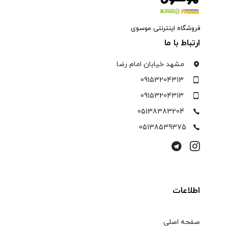
فروشگاه اینترنتی موسوی
ارتباط با ما
مشهد خیابان امام رضا
09153204313
09153204313
05138383204
05138539375
اطلاعات
صفحه اصلی