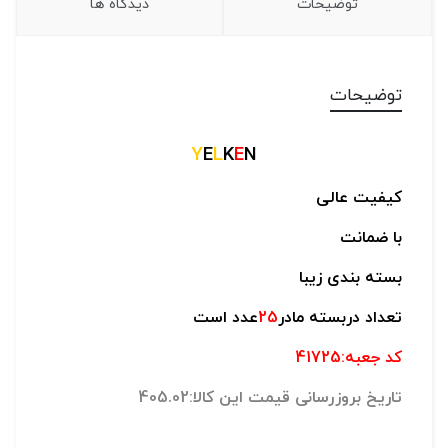
توضیحات
دیدگاه ها
توضیحات
Y
E
L
K
E
N
کیفیت عالی
با ضمانت
بسته بندی زیبا
تعداد دربسته مادر
25
عدد است
کد جعبه:41725
تاریخ بروزرسانی قیمت این کالا:405.02