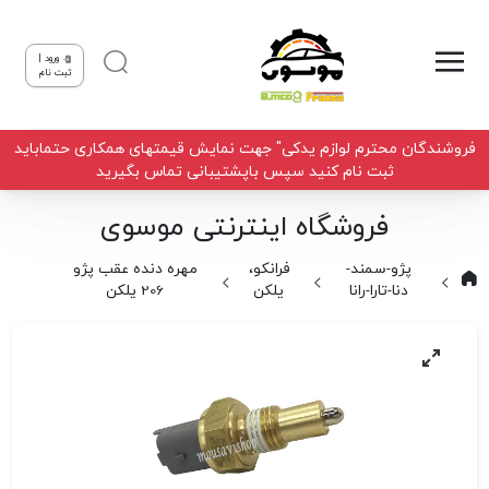
ورود |
ثبت نام
فروشندگان محترم لوازم یدکی" جهت نمایش قیمتهای همکاری حتماباید
ثبت نام کنید سپس باپشتیبانی تماس بگیرید
فروشگاه اینترنتی موسوی
پژو-سمند-
فرانکو،
مهره دنده عقب پژو
دنا-تارا-رانا
یلکن
206 یلکن