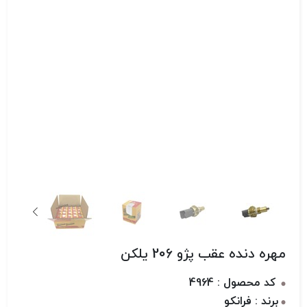
مهره دنده عقب پژو 206 یلکن
کد محصول : 4964
برند : فرانکو