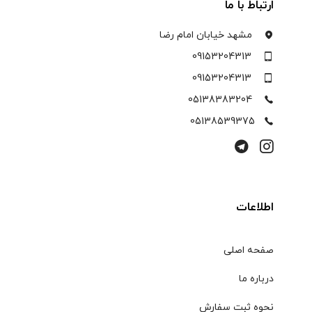
ارتباط با ما
مشهد خیابان امام رضا
09153204313
09153204313
05138383204
05138539375
اطلاعات
صفحه اصلی
درباره ما
نحوه ثبت سفارش