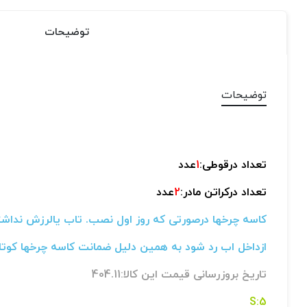
توضیحات
توضیحات
تعداد درقوطی:
1
عدد
تعداد درکراتن مادر:
2
عدد
کاسه چرخها درصورتی که روز اول نصب. تاب یالرزش نداشته
ازداخل اب رد شود به همین دلیل ضمانت کاسه چرخها کوت
تاریخ بروزرسانی قیمت این کالا:404.11
5:S