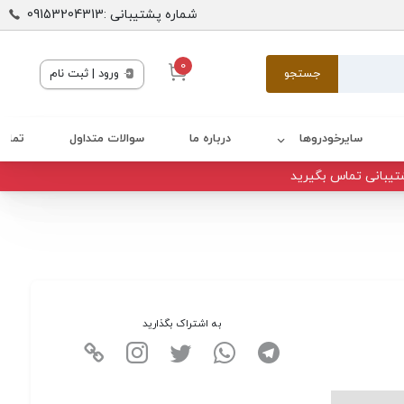
شماره پشتیبانی :09153204313
0
جستجو
ورود | ثبت نام
سایرخودروها
درباره ما
سوالات متداول
تماس 
تیبانی تماس بگیرید
به اشتراک بگذارید