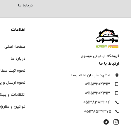
درباره ما
اطلاعات
صفحه اصلی
فروشگاه اینترنتی موسوی
درباره ما
ارتباط با ما
نحوه ثبت سفا
مشهد خیابان امام رضا
نحوه ارسال و پ
09153204313
09153204313
انتقادات و پیش
05138383204
قوانین و مقررا
05138539375