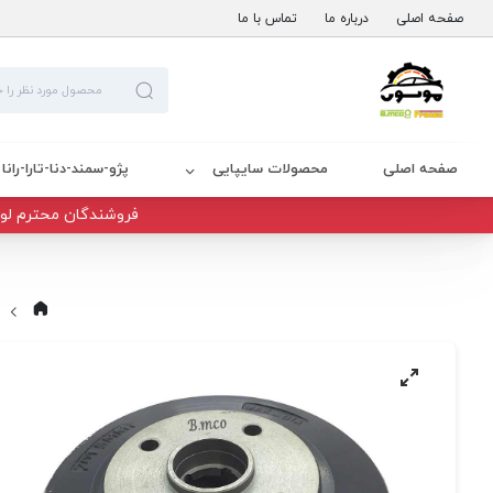
صفحه اصلی
درباره ما
تماس با ما
صفحه اصلی
محصولات سایپایی
پژو-سمند-دنا-تارا-رانا
فروشندگان محترم لوا