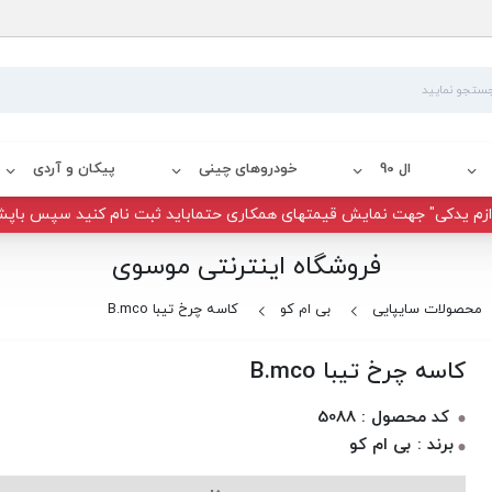
ال 90
خودروهای چینی
پیکان و آردی
زم یدکی" جهت نمایش قیمتهای همکاری حتماباید ثبت نام کنید سپس باپش
فروشگاه اینترنتی موسوی
محصولات سایپایی
بی ام کو
کاسه چرخ تیبا B.mco
کاسه چرخ تیبا B.mco
کد محصول : 5088
برند : بی ام کو