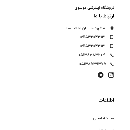
فروشگاه اینترنتی موسوی
ارتباط با ما
مشهد خیابان امام رضا
09153204313
09153204313
05138383204
05138539375
اطلاعات
صفحه اصلی