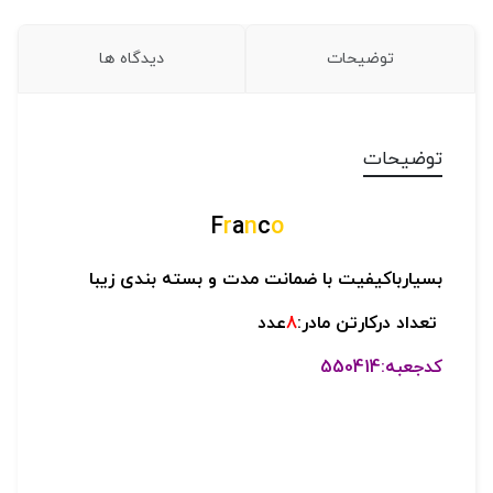
توضیحات
دیدگاه ها
توضیحات
F
r
a
n
c
o
بسیارباکیفیت با ضمانت مدت و بسته بندی زیبا
تعداد درکارتن مادر:
8
عدد
کدجعبه:550414