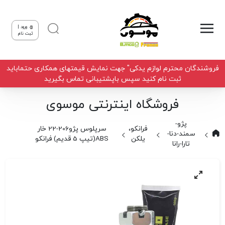
ورود |
ثبت نام
فروشندگان محترم لوازم یدکی" جهت نمایش قیمتهای همکاری حتماباید
ثبت نام کنید سپس باپشتیبانی تماس بگیرید
فروشگاه اینترنتی موسوی
پژو-
فرانکو،
سرپلوس پژو206-22 خار
سمند-دنا-
یلکن
ABS(تیپ 5 قدیم) فرانکو
تارا-رانا