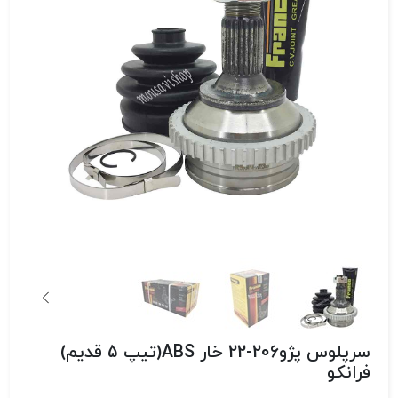
سرپلوس پژو206-22 خار ABS(تیپ 5 قدیم)
فرانکو