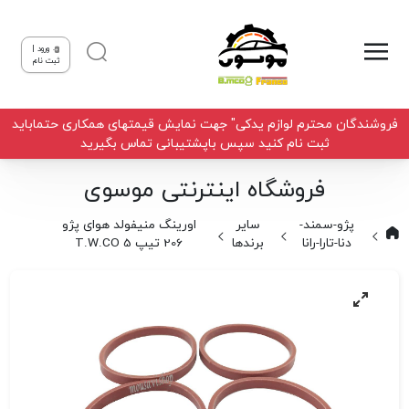
ورود |
ثبت نام
فروشندگان محترم لوازم یدکی" جهت نمایش قیمتهای همکاری حتماباید
ثبت نام کنید سپس باپشتیبانی تماس بگیرید
فروشگاه اینترنتی موسوی
پژو-سمند-
سایر
اورینگ منیفولد هوای پژو
دنا-تارا-رانا
برندها
206 تیپ 5 T.W.CO