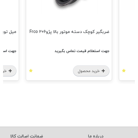
ضربگیر کوچک دسته موتور بالا پژو206 Frco
میل توپی پژو 6
جهت استعلام قیمت تماس بگیرید
جهت استعل
خرید محصول
خرید
درباره ما
ضمانت اصالت کالا