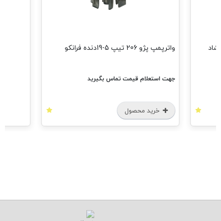
405 دو سرگشاد
واترپمپ پژو 206 تیپ 5-19دنده فرانکو
جهت استعلام قیمت تماس بگیرید
خرید محصول