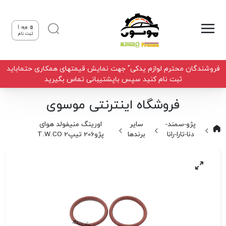
ورود |
ثبت نام
فروشندگان محترم لوازم یدکی" جهت نمایش قیمتهای همکاری حتماباید
ثبت نام کنید سپس باپشتیبانی تماس بگیرید
فروشگاه اینترنتی موسوی
پژو-سمند-
سایر
اورینگ منیفولد هوای
دنا-تارا-رانا
برندها
پژو206 تیپ2 T.W.CO