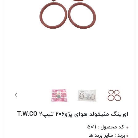
اورینگ منیفولد هوای پژو206 تیپ2 T.W.CO
کد محصول : 5011
برند : سایر برند ها