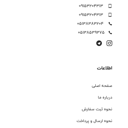
09153204313
09153204313
05138383204
05138539375
اطلاعات
صفحه اصلی
درباره ما
نحوه ثبت سفارش
نحوه ارسال و پرداخت