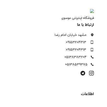
فروشگاه اینترنتی موسوی
ارتباط با ما
مشهد خیابان امام رضا
09153204313
09153204313
05138383204
05138539375
اطلاعات