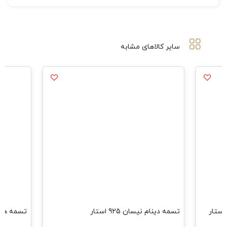
سایر کالاهای مشابه
تسمه دینام نیسان 925 استار
تسمه هیدرولی