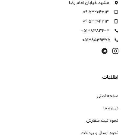
مشهد خیابان امام رضا
09153204313
09153204313
05138383204
05138539375
اطلاعات
صفحه اصلی
درباره ما
نحوه ثبت سفارش
نحوه ارسال و پرداخت