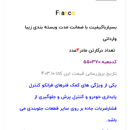
F
r
a
n
c
o
بسیارباکیفیت با ضمانت مدت وبسته بندی زیبا
وارداتی
تعداد درکارتن مادر
4
عدد
کدجعبه:550370
تاریخ بروزرسانی قیمت این کالا:403.10
یکی از ویژگی های کمک فنرهای فرانکو کنترل
پایداری خودرو و کنترل پرش و جلوگیری از
فشارضربات جاده بر روی سایر قطعات جلوبندی می
باشد.