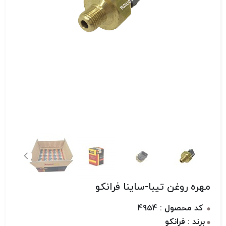
مهره روغن تیبا-ساینا فرانکو
کد محصول : 4954
برند : فرانکو