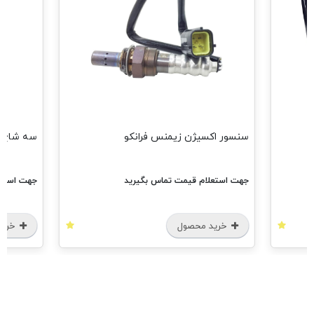
سنسور اکسیژن زیمنس فرانکو
سه شاخ پلوس 19 خار پ
جهت استعلام قیمت تماس بگیرید
جهت استعل
خرید محصول
خرید