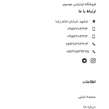
فروشگاه اینترنتی موسوی
ارتباط با ما
مشهد خیابان امام رضا
09153204313
09153204313
05138383204
05138539375
اطلاعات
صفحه اصلی
درباره ما