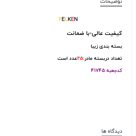
توضیحات
Y
E
L
K
E
N
کیفیت عالی-
با ضمانت
بسته بندی زیبا
تعداد دربسته مادر:
25
عدد است
کدجعبه:41745
دیدگاه ها