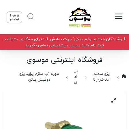
ورود |
ثبت نام
فروشندگان محترم لوازم یدکی" جهت نمایش قیمتهای همکاری حتماباید
ثبت نام کنید سپس باپشتیبانی تماس بگیرید
فروشگاه اینترنتی موسوی
بی
پژو-سمند-
مهره آب ساژم پراید-پژو
ام
دنا-تارا-رانا
دوفیش یلکن
کو