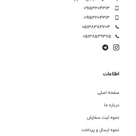
09153204313
09153204313
05138383204
05138539375
اطلاعات
صفحه اصلی
درباره ما
نحوه ثبت سفارش
نحوه ارسال و پرداخت