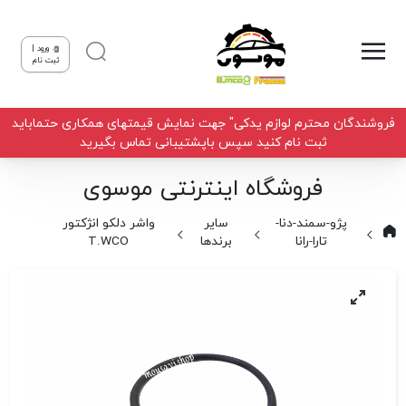
ورود |
ثبت نام
فروشندگان محترم لوازم یدکی" جهت نمایش قیمتهای همکاری حتماباید
ثبت نام کنید سپس باپشتیبانی تماس بگیرید
فروشگاه اینترنتی موسوی
پژو-سمند-دنا-
سایر
واشر دلکو انژکتور
تارا-رانا
برندها
T.WCO