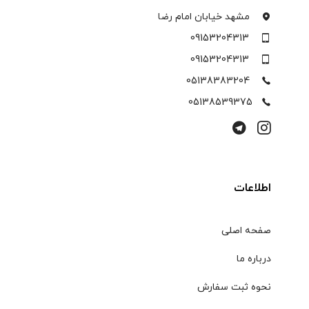
مشهد خیابان امام رضا
09153204313
09153204313
05138383204
05138539375
اطلاعات
صفحه اصلی
درباره ما
نحوه ثبت سفارش