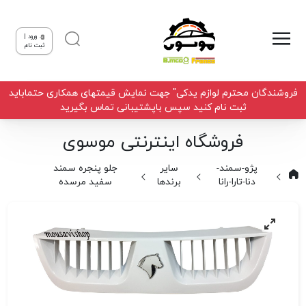
ورود |
ثبت نام
فروشندگان محترم لوازم یدکی" جهت نمایش قیمتهای همکاری حتماباید
ثبت نام کنید سپس باپشتیبانی تماس بگیرید
فروشگاه اینترنتی موسوی
پژو-سمند-
سایر
جلو پنجره سمند
دنا-تارا-رانا
برندها
سفید مرسده