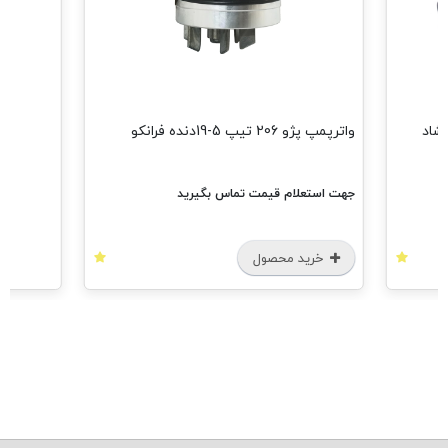
مشاهد
واترپمپ پژو 206 تیپ 5-19دنده فرانکو
جهت استعلام قیمت تماس بگیرید
خرید محصول