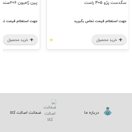
سگدست پژو 405 راست
پین ژامبون 206صندوق دار دوگانه Araz
جهت استعلام قیمت تماس بگیرید
جهت استعلام قیمت تماس
خرید محصول
خرید محصول
درباره ما
ضمانت اصالت کالا