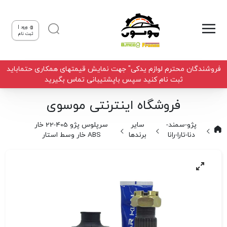
ورود |
ثبت نام
فروشندگان محترم لوازم یدکی" جهت نمایش قیمتهای همکاری حتماباید
ثبت نام کنید سپس باپشتیبانی تماس بگیرید
فروشگاه اینترنتی موسوی
پژو-سمند-
سایر
سرپلوس پژو 405-22 خار
دنا-تارا-رانا
برندها
ABS خار وسط استار