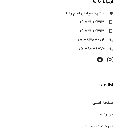
ارتباط با ما
مشهد خیابان امام رضا
09153204313
09153204313
05138383204
05138539375
اطلاعات
صفحه اصلی
درباره ما
نحوه ثبت سفارش