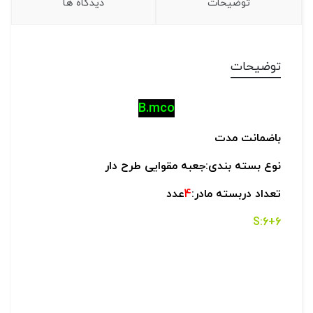
توضیحات
دیدگاه ها
توضیحات
B.mco
باضمانت مدت
نوع بسته بندی:جعبه مقوایی طرح دار
تعداد دربسته مادر:
4
عدد
6+6:S