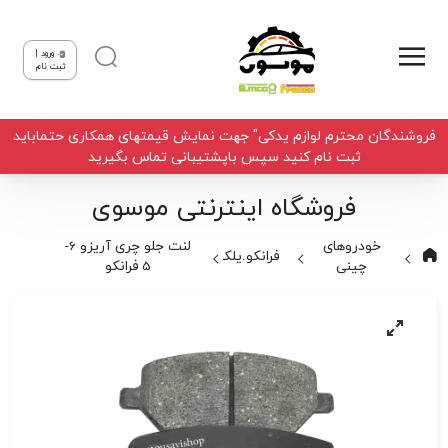
ورود |
ثبت نام
فروشندگان محترم لوازم یدکی" جهت نمایش قیمتهای همکاری حتماباید
ثبت نام کنید سپس باپشتیبانی تماس بگیرید
فروشگاه اینترنتی موسوی
خودروهای
لنت جلو چری آریزو 6-
فرانکو.یلکن
چینی
5 فرانکو