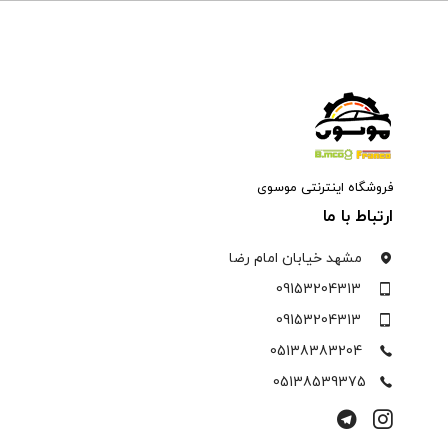
فروشگاه اینترنتی موسوی
ارتباط با ما
مشهد خیابان امام رضا
09153204313
09153204313
05138383204
05138539375