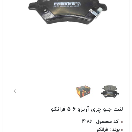
لنت جلو چری آریزو 6-5 فرانکو
کد محصول : 4186
برند : فرانکو