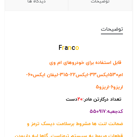
توضیحات
دیدگاه ها
توضیحات
F
r
a
n
c
o
قابل استفاده برای خودروهای ام وی
ام530
ایکس33-ایکس22-315-لیفان ایکس60-
اریزو6-اریزو5
تعداد درکارتن مادر:
20
دست
کدجعبه:550917
ضمانت لنت ها مشروط برسلامت دیسک ترمز و
قطعات مربوط به سیستم ترمزاست. گاها لبه داربودن