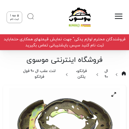
ورود |
ثبت نام
فروشندگان محترم لوازم یدکی" جهت نمایش قیمتهای همکاری حتماباید
ثبت نام کنید سپس باپشتیبانی تماس بگیرید
فروشگاه اینترنتی موسوی
ال
فرانکو،
لنت عقب ال 90 فول
90
یلکن
فرانکو