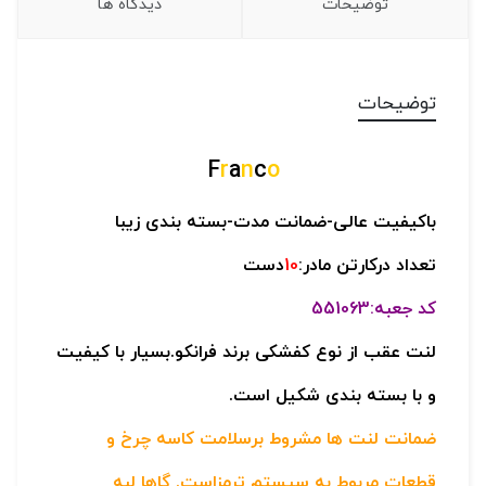
توضیحات
دیدگاه ها
توضیحات
F
r
a
n
c
o
باکیفیت عالی-
ضمانت مدت-
بسته بندی زیبا
تعداد درکارتن مادر:
10
دست
کد جعبه:551063
لنت عقب از نوع کفشکی برند فرانکو.بسیار با کیفیت
و با بسته بندی شکیل است.
ضمانت لنت ها مشروط برسلامت کاسه چرخ و
قطعات مربوط به سیستم ترمزاست. گاها لبه