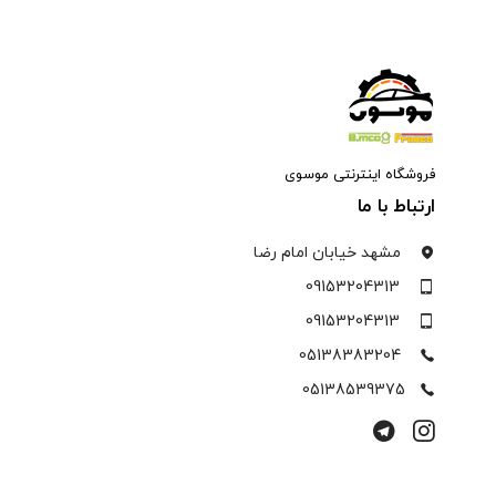
فروشگاه اینترنتی موسوی
ارتباط با ما
مشهد خیابان امام رضا
09153204313
09153204313
05138383204
05138539375