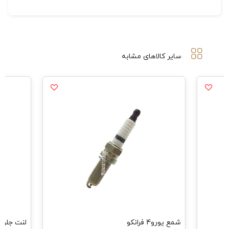
سایر کالاهای مشابه
شمع یورو4 فرانکو
لنت جلو ال90 فرا