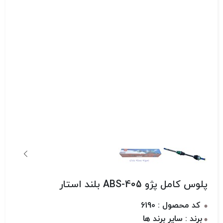
پلوس کامل پژو 405-ABS بلند استار
کد محصول : 6190
برند : سایر برند ها