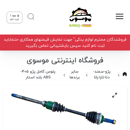
ورود |
ثبت نام
فروشندگان محترم لوازم یدکی" جهت نمایش قیمتهای همکاری حتماباید
ثبت نام کنید سپس باپشتیبانی تماس بگیرید
فروشگاه اینترنتی موسوی
پژو-سمند-
سایر
پلوس کامل پژو 405-
دنا-تارا-رانا
برندها
ABS بلند استار