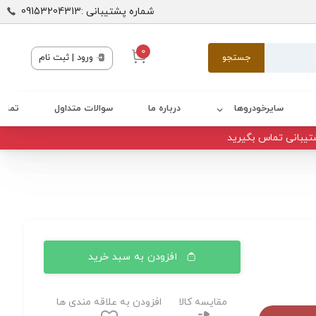
شماره پشتیبانی :09153204313
0
جستجو
ورود | ثبت نام
سایرخودروها
درباره ما
سوالات متداول
تماس 
تیبانی تماس بگیرید
افزودن به سبد خرید
مقایسه کالا
افزودن به علاقه مندی ها