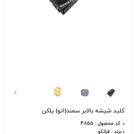
کلید شیشه بالابر سمند(اتو) یلکن
کد محصول : 4855
برند : فرانکو