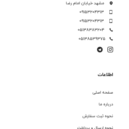
مشهد خیابان امام رضا
09153204313
09153204313
05138383204
05138539375
اطلاعات
صفحه اصلی
درباره ما
نحوه ثبت سفارش
نحوه ارسال و پرداخت