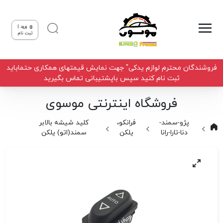
ورود |
ثبت نام
فروشندگان محترم لوازم یدکی" جهت نمایش قیمتهای همکاری حتماباید
ثبت نام کنید سپس باپشتیبانی تماس بگیرید
فروشگاه اینترنتی موسوی
پژو-سمند-
فرانکو،
کلید شیشه بالابر
دنا-تارا-رانا
یلکن
سمند(اتو) یلکن