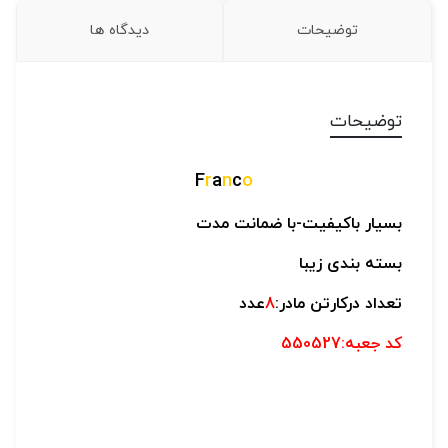
توضیحات
دیدگاه ها
توضیحات
F
r
a
n
c
o
بسیار باکیفیت-
با ضمانت مدت
بسته بندی زیبا
تعداد درکارتن مادر:
8
عدد
کد جعبه:550527