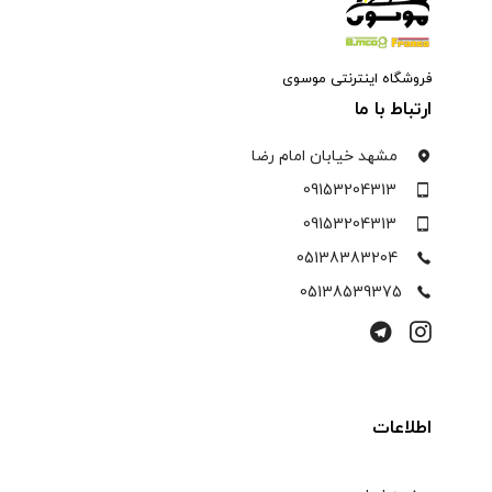
فروشگاه اینترنتی موسوی
ارتباط با ما
مشهد خیابان امام رضا
09153204313
09153204313
05138383204
05138539375
اطلاعات