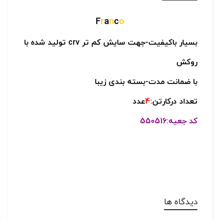
F
r
a
n
c
o
بسیار باکیفیت-
جهت سایش کم تر crv تولید شده با
روکش
با ضمانت مدت-
بسته بندی زیبا
تعداد درکارتن:
4
عدد
کد جعیه:550516
دیدگاه ها