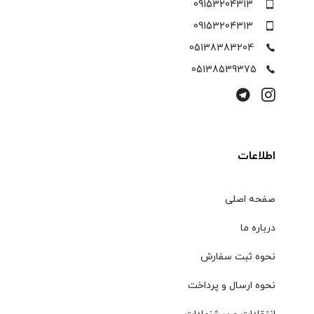
09153204313
09153204313
05138383204
05138539375
اطلاعات
صفحه اصلی
درباره ما
نحوه ثبت سفارش
نحوه ارسال و پرداخت