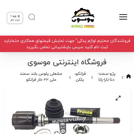
ورود |
ثبت نام
فروشندگان محترم لوازم یدکی" جهت نمایش قیمتهای همکاری حتماباید
ثبت نام کنید سپس باپشتیبانی تماس بگیرید
فروشگاه اینترنتی موسوی
پژو-سمند-
فرانکو،
مشعلی پلوس بلند سمند
دنا-تارا-رانا
یلکن
ملی 22 خار فرانکو