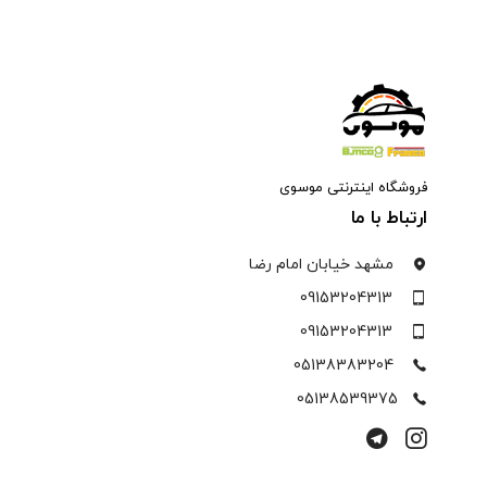
فروشگاه اینترنتی موسوی
ارتباط با ما
مشهد خیابان امام رضا
09153204313
09153204313
05138383204
05138539375