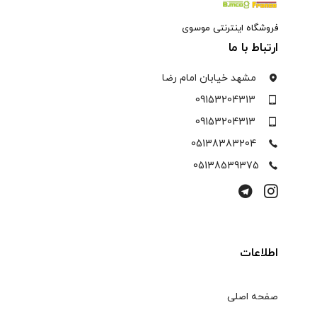
فروشگاه اینترنتی موسوی
ارتباط با ما
مشهد خیابان امام رضا
09153204313
09153204313
05138383204
05138539375
اطلاعات
صفحه اصلی