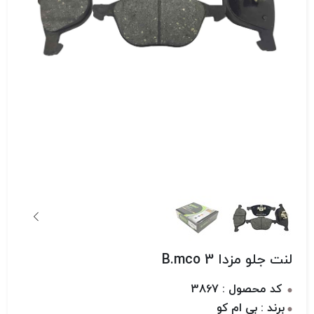
لنت جلو مزدا 3 B.mco
کد محصول : 3867
برند : بی ام کو