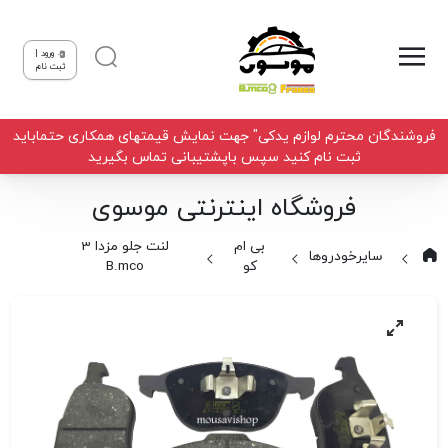
ورود |
ثبت نام
فروشندگان محترم لوازم یدکی" جهت نمایش قیمتهای همکاری حتماباید
ثبت نام کنید سپس باپشتیبانی تماس بگیرید
فروشگاه اینترنتی موسوی
بی ام
لنت جلو مزدا 3
سایرخودروها
کو
B.mco