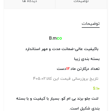
توضیحات
دیدگاه ها
توضیحات
B
.
m
co
باکیفیت عالی-
ضمانت مدت و مهر استاندارد
بسته بندی زیبا
تعداد درکارتن ماد:
12
دست
تاریخ بروزرسانی قیمت این کالا:405.02
10:S
لنت جلو برند بی ام کو. بسیار با کیفیت و با بسته
بندی شکیل است.