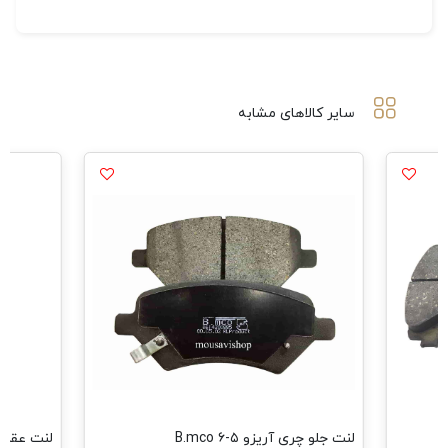
سایر کالاهای مشابه
ی آریزو ۵-۶ B.mco
لنت عقب مگان-بسترن-برلیانس