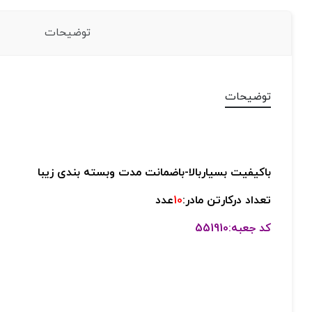
توضیحات
توضیحات
باکیفیت بسیاربالا-
باضمانت مدت وبسته بندی زیبا
تعداد درکارتن مادر:
10
عدد
کد جعبه:551910