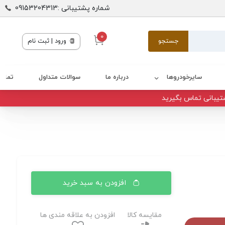
شماره پشتیبانی :09153204313
0
جستجو
ورود | ثبت نام
سایرخودروها
درباره ما
سوالات متداول
تماس 
تیبانی تماس بگیرید
افزودن به سبد خرید
مقایسه کالا
افزودن به علاقه مندی ها