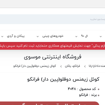
ال 90
خودروهای چینی
پیکان و آردی
زم یدکی" جهت نمایش قیمتهای همکاری حتماباید ثبت نام کنید سپس باپش
فروشگاه اینترنتی موسوی
د-دنا-تارا-رانا
فرانکو، یلکن
کوئل زیمنس دوقلو(پین دار) فرانکو
کوئل زیمنس دوقلو(پین دار) فرانکو
کد محصول : 4048
برند : فرانکو