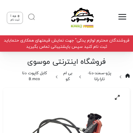
ورود |
ثبت نام
فروشندگان محترم لوازم یدکی" جهت نمایش قیمتهای همکاری حتماباید
ثبت نام کنید سپس باپشتیبانی تماس بگیرید
فروشگاه اینترنتی موسوی
پژو-سمند-دنا-
بی ام
کابل کاپوت دنا
تارا-رانا
کو
B.mco