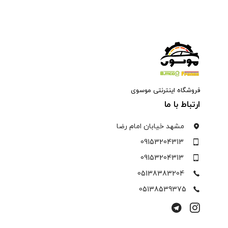
فروشگاه اینترنتی موسوی
ارتباط با ما
مشهد خیابان امام رضا
09153204313
09153204313
05138383204
05138539375