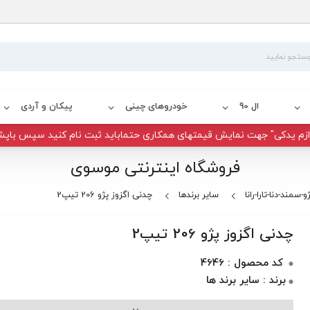
ال 90
خودروهای چینی
پیکان و آردی
زم یدکی" جهت نمایش قیمتهای همکاری حتماباید ثبت نام کنید سپس باپش
فروشگاه اینترنتی موسوی
و-سمند-دنا-تارا-رانا
سایر برندها
چدنی اگزوز پژو 206 تیپ2
چدنی اگزوز پژو 206 تیپ2
کد محصول : 4646
برند : سایر برند ها