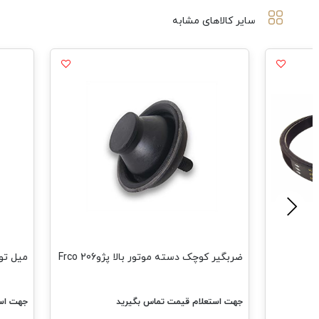
سایر کالاهای مشابه
دسته موتور بالا پژو206 Frco
میل توپی پژو 206 تیپ 5
م قیمت تماس بگیرید
جهت استعلام قیمت تماس بگیرید