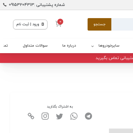
شماره پشتیبانی :09153204313
0
جستجو
ورود | ثبت نام
سایرخودروها
درباره ما
سوالات متداول
تماس 
تیبانی تماس بگیرید
به اشتراک بگذارید