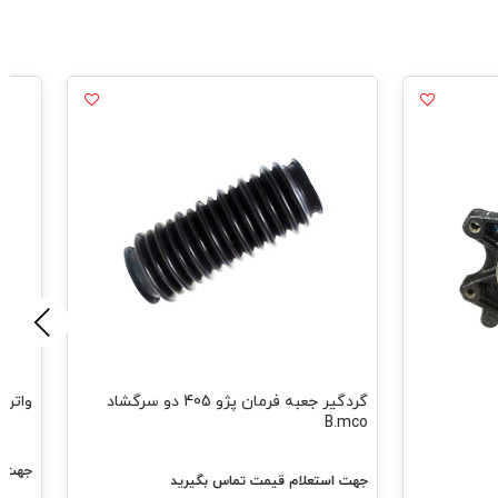
گردگیر جعبه فرمان پژو 405 دو سرگشاد
واترپمپ پژو 206 تیپ 5-19دنده فرانکو
جهت استعلام قیمت تماس بگیرید
ام قیمت تماس بگیرید