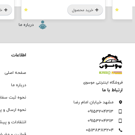
محصول
خرید محصول
درباره ما
اطلاعات
صفحه اصلی
فروشگاه اینترنتی موسوی
درباره ما
ارتباط با ما
نحوه ثبت سفا
مشهد خیابان امام رضا
نحوه ارسال و پ
09153204313
09153204313
انتقادات و پیش
05138383204
قوانین و مقررا