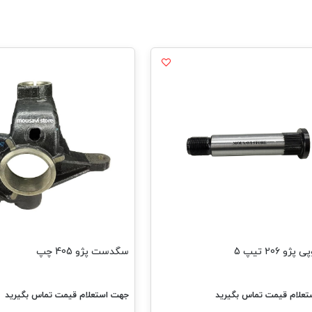
سگدست پژو 405 چپ
B.mco
جهت استعلام قیمت تماس بگیرید
جهت استعل