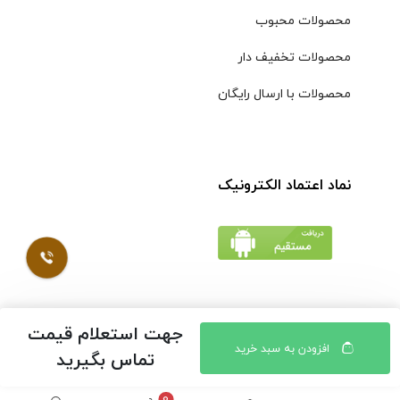
محصولات محبوب
محصولات تخفیف دار
محصولات با ارسال رایگان
نماد اعتماد الکترونیک
جهت استعلام قیمت
© کلیه حقوق مادی و معنوی محتویات سایت فروشگاه اینترنتی
افزودن به سبد خرید
تماس بگیرید
موسوی محفوظ است |
طراحی شده توسط ایلیاسیستم