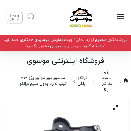
ورود |
ثبت نام
فروشندگان محترم لوازم یدکی" جهت نمایش قیمتهای همکاری حتماباید
ثبت نام کنید سپس باپشتیبانی تماس بگیرید
فروشگاه اینترنتی موسوی
پژو-
سمند-
فرانکو،
سنسور دور موتور پژو 206
دنا-تارا-
یلکن
تیپ 5-رانا بدون سیم فرانکو
رانا