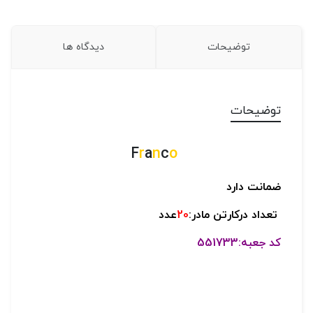
توضیحات
دیدگاه ها
توضیحات
r
a
n
c
o
F
ضمانت دارد
تعداد درکارتن مادر:
20
عدد
کد جعبه:551733