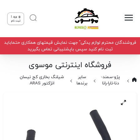
ورود |
ثبت نام
فروشندگان محترم لوازم یدکی" جهت نمایش قیمتهای همکاری حتماباید
ثبت نام کنید سپس باپشتیبانی تماس بگیرید
فروشگاه اینترنتی موسوی
پژو-سمند-
سایر
شیلنگ بخاری کج نیسان
دنا-تارا-رانا
برندها
انژکتور ARAS