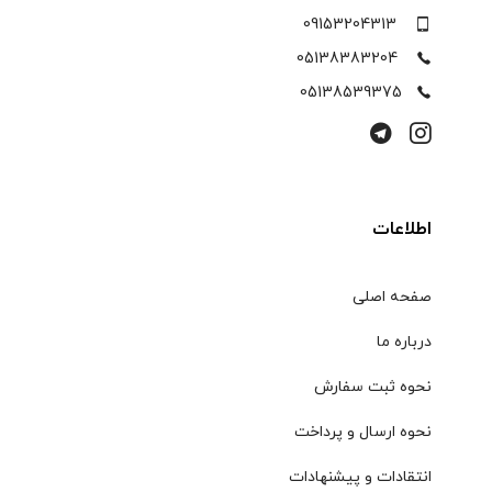
09153204313
05138383204
05138539375
اطلاعات
صفحه اصلی
درباره ما
نحوه ثبت سفارش
نحوه ارسال و پرداخت
انتقادات و پیشنهادات