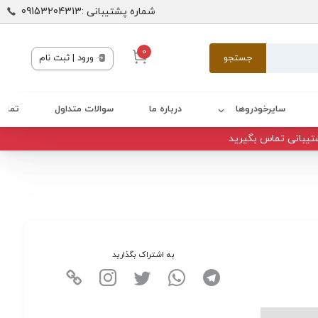
شماره پشتیبانی :09153204313
0
جستجو
ورود | ثبت نام
سایرخودروها
درباره ما
سوالات متداول
تماس 
تیبانی تماس بگیرید
به اشتراک بگذارید