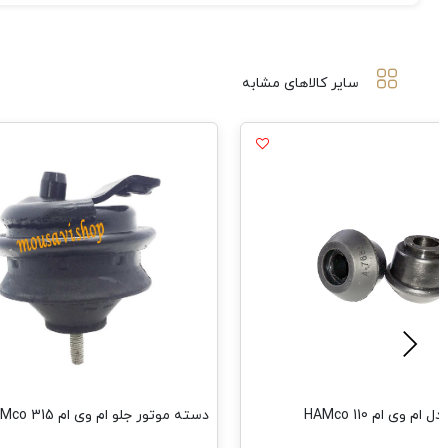
سایر کالاهای مشابه
م وی ام 110 HAMco
دسته موتور جلو ام وی ام 315 HAMco