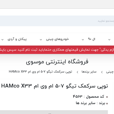
ال 90
خودروهای چینی
پیکان و آردی
زم یدکی" جهت نمایش قیمتهای همکاری حتماباید ثبت نام کنید سپس باپش
فروشگاه اینترنتی موسوی
چینی
سایر برندها
توپی سرکمک تیگو 7-5 ام وی ام HAMco X33
توپی سرکمک تیگو 7-5 ام وی ام HAMco X33
کد محصول : 4563
برند : سایر برند ها