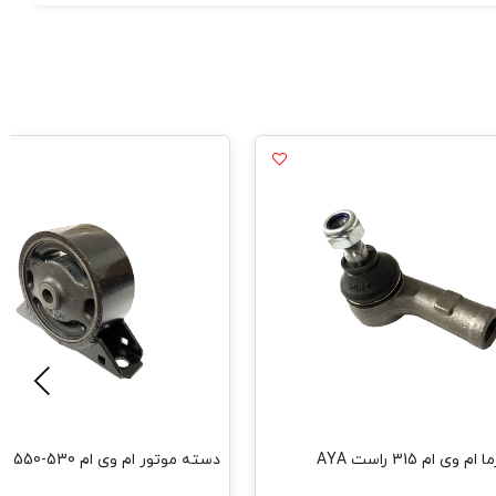
ی ام 315 راست AYA
دسته موتور ام وی ام 530-550 جلو HAMco