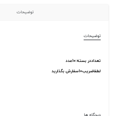
توضیحات
توضیحات
تعداددر بسته:10عدد
لطفاضریب10سفارش بگذارید
دیدگاه ها