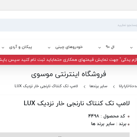
ال 90
خودروهای چینی
پیکان و آردی
زم یدکی" جهت نمایش قیمتهای همکاری حتماباید ثبت نام کنید سپس باپش
فروشگاه اینترنتی موسوی
دنا-تارا-رانا
سایر برندها
لامپ تک کنتاک نارنجی خار نزدیک LUX
لامپ تک کنتاک نارنجی خار نزدیک LUX
کد محصول : 4498
برند : سایر برند ها