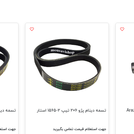
تسمه دینام پژو 206 تیپ 2-1565 استار
تسمه دینام پژو206 ت
جهت استعلام قیمت تماس بگیرید
جهت استعل