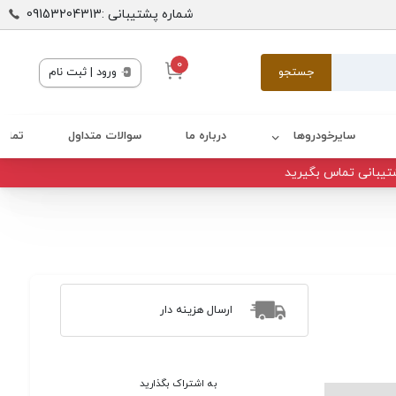
شماره پشتیبانی :09153204313
0
جستجو
ورود | ثبت نام
سایرخودروها
درباره ما
سوالات متداول
تماس 
تیبانی تماس بگیرید
ارسال هزینه دار
به اشتراک بگذارید