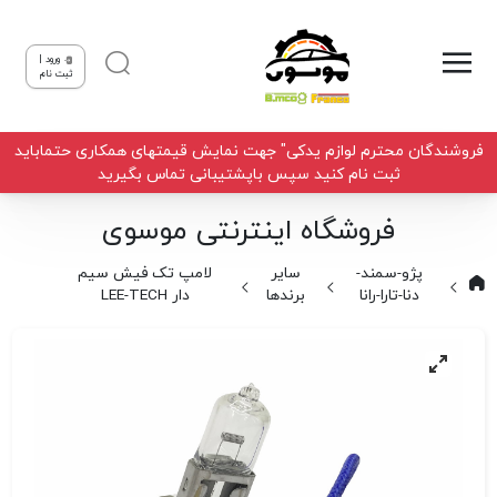
ورود |
ثبت نام
فروشندگان محترم لوازم یدکی" جهت نمایش قیمتهای همکاری حتماباید
ثبت نام کنید سپس باپشتیبانی تماس بگیرید
فروشگاه اینترنتی موسوی
پژو-سمند-
سایر
لامپ تک فیش سیم
دنا-تارا-رانا
برندها
دار LEE-TECH