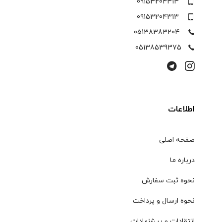
09153204313
09153204313
05138383204
05138539375
اطلاعات
صفحه اصلی
درباره ما
نحوه ثبت سفارش
نحوه ارسال و پرداخت
انتقادات و پیشنهادات