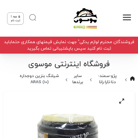
ورود |
ثبت نام
فروشندگان محترم لوازم یدکی" جهت نمایش قیمتهای همکاری حتماباید
ثبت نام کنید سپس باپشتیبانی تماس بگیرید
فروشگاه اینترنتی موسوی
پژو-سمند-
سایر
شیلنگ بنزین دوجداره
دنا-تارا-رانا
برندها
(10) ARAS