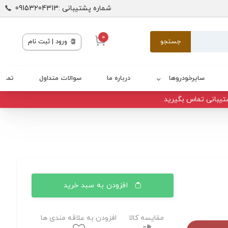
شماره پشتیبانی :09153204313
0
جستجو
ورود | ثبت نام
سایرخودروها
درباره ما
سوالات متداول
تماس 
تیبانی تماس بگیرید
افزودن به سبد خرید
مقایسه کالا
افزودن به علاقه مندی ها