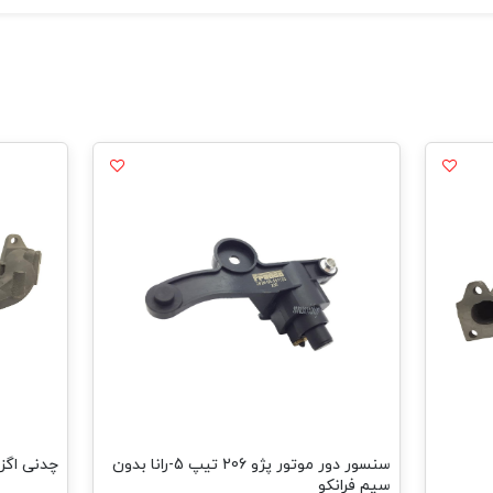
سنسور دور موتور پژو 206 تیپ 5-رانا بدون
چدنی اگزوز پژو 05
سیم فرانکو