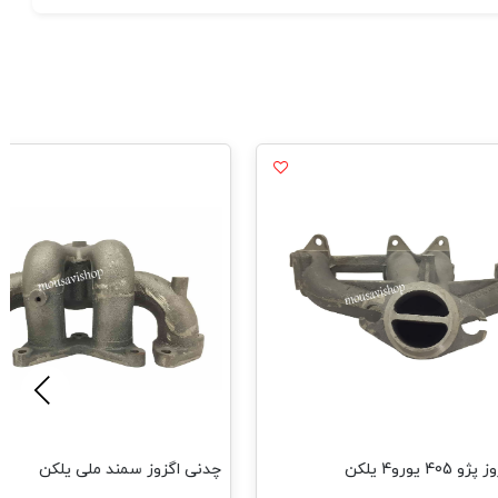
4 یورو4 یلکن
چدنی اگزوز سمند ملی یلکن