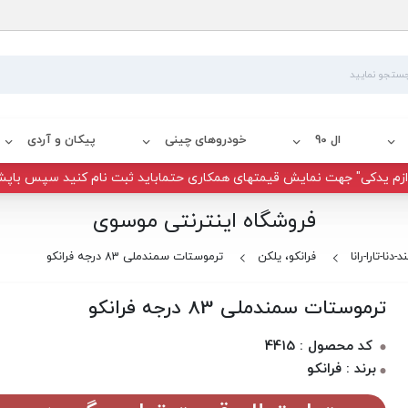
ال 90
خودروهای چینی
پیکان و آردی
زم یدکی" جهت نمایش قیمتهای همکاری حتماباید ثبت نام کنید سپس باپش
فروشگاه اینترنتی موسوی
دنا-تارا-رانا
فرانکو، یلکن
ترموستات سمندملی 83 درجه فرانکو
ترموستات سمندملی 83 درجه فرانکو
کد محصول : 4415
برند : فرانکو