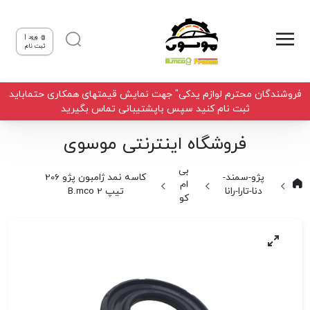
ورود |
ثبت نام
فروشندگان محترم لوازم یدکی" جهت نمایش قیمتهای همکاری حتماباید
ثبت نام کنید سپس باپشتیبانی تماس بگیرید
فروشگاه اینترنتی موسوی
بی
پژو-سمند-
کاسه نمد ژامبون پژو 206
ام
دنا-تارا-رانا
تیپ 2 B.mco
کو