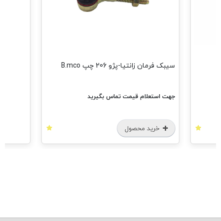
مشاهده 
سیبک فرمان زانتیا-پژو 206 چپ B.mco
جهت استعلام قیمت تماس بگیرید
خرید محصول