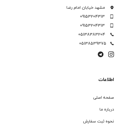
مشهد خیابان امام رضا
09153204313
09153204313
05138383204
05138539375
اطلاعات
صفحه اصلی
درباره ما
نحوه ثبت سفارش