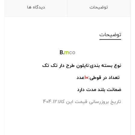
توضیحات
دیدگاه ها
توضیحات
B.
m
co
نوع بسته بندی:نایلون طرح دار تک تک
تعداد در قوطی:
10
عدد
ضمانت بلند مدت دارد
تاریخ بروزرسانی قیمت این کالا:404.12