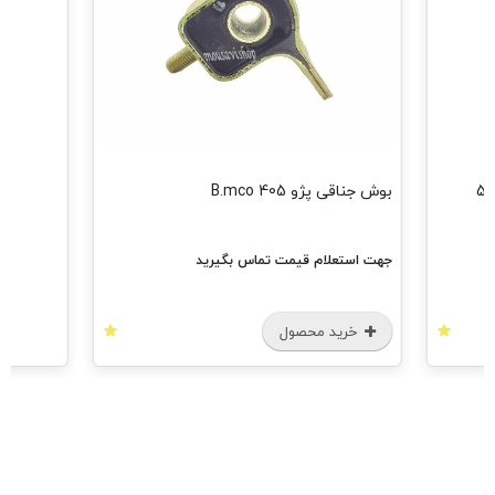
دسته موتور دوسرپیچ پژو 206 تیپ 5
بوش جناقی پژو 405 B.mco
جهت استعلام قیمت تماس بگیرید
خرید محصول