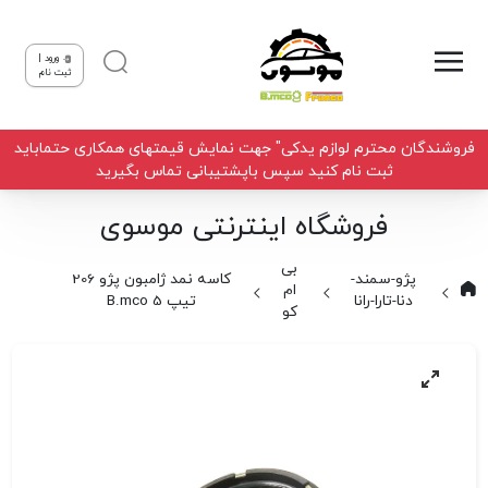
ورود |
ثبت نام
فروشندگان محترم لوازم یدکی" جهت نمایش قیمتهای همکاری حتماباید
ثبت نام کنید سپس باپشتیبانی تماس بگیرید
فروشگاه اینترنتی موسوی
بی
پژو-سمند-
کاسه نمد ژامبون پژو 206
ام
دنا-تارا-رانا
تیپ 5 B.mco
کو