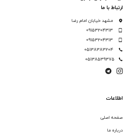
ارتباط با ما
مشهد خیابان امام رضا
09153204313
09153204313
05138383204
05138539375
اطلاعات
صفحه اصلی
درباره ما