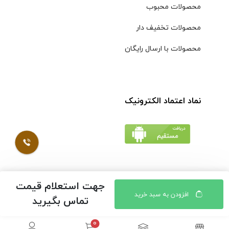
محصولات محبوب
محصولات تخفیف دار
محصولات با ارسال رایگان
نماد اعتماد الکترونیک
جهت استعلام قیمت
© کلیه حقوق مادی و معنوی محتویات سایت فروشگاه اینترنتی
افزودن به سبد خرید
تماس بگیرید
موسوی محفوظ است |
طراحی شده توسط ایلیاسیستم