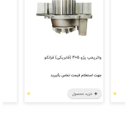
مشاهده همه
واترپمپ پژو 405 (فابریکی) فرانکو
جهت استعلام قیمت تماس بگیرید
خرید محصول