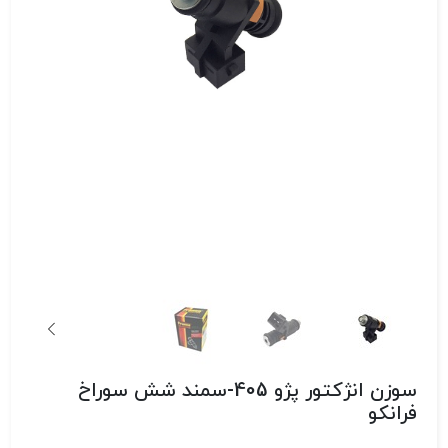
سوزن انژکتور پژو 405-سمند شش سوراخ
فرانکو