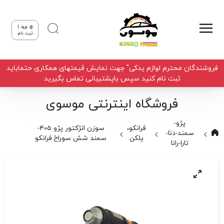
ورود |
ثبت نام
فروشندگان محترم لوازم یدکی" جهت نمایش قیمتهای همکاری حتماباید
ثبت نام کنید سپس باپشتیبانی تماس بگیرید
فروشگاه اینترنتی موسوی
پژو-
فرانکو،
سوزن انژکتور پژو 405-
سمند-دنا-
یلکن
سمند شش سوراخ فرانکو
تارا-رانا