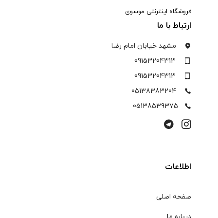
فروشگاه اینترنتی موسوی
ارتباط با ما
مشهد خیابان امام رضا
09153204313
09153204313
05138383204
05138539375
اطلاعات
صفحه اصلی
درباره ما