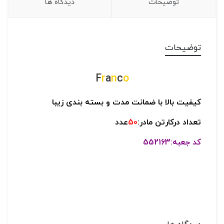
توضیحات
دیدگاه ها
توضیحات
F
r
a
n
c
o
کیفیت بالا با ضمانت مدت و بسته بندی زیبا
تعداد درکارتن مادر:
50
عدد
کد جعبه:552163