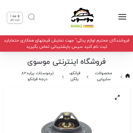
ورود |
ثبت نام
فروشندگان محترم لوازم یدکی" جهت نمایش قیمتهای همکاری حتماباید
ثبت نام کنید سپس باپشتیبانی تماس بگیرید
فروشگاه اینترنتی موسوی
محصولات
فرانکو،
ترموستات پراید82
سایپایی
یلکن
درجه فرانکو