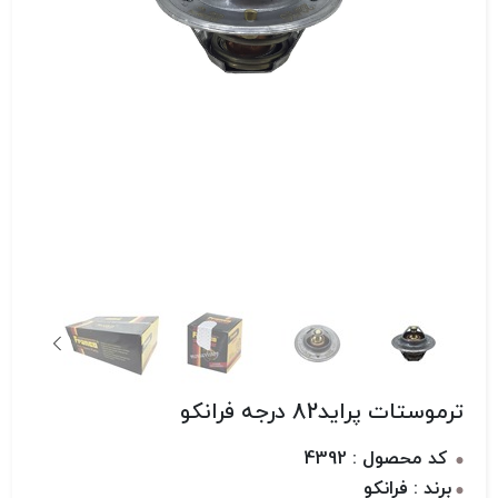
ترموستات پراید82 درجه فرانکو
کد محصول : 4392
برند : فرانکو