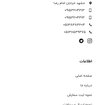
مشهد خیابان امام رضا
09153204313
09153204313
05138383204
05138539375
اطلاعات
صفحه اصلی
درباره ما
نحوه ثبت سفارش
نحوه ارسال و پرداخت