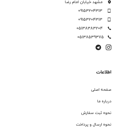
مشهد خیابان امام رضا
09153204313
09153204313
05138383204
05138539375
اطلاعات
صفحه اصلی
درباره ما
نحوه ثبت سفارش
نحوه ارسال و پرداخت