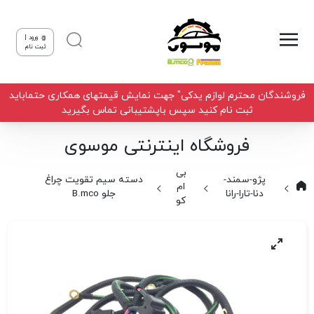
ورود |
ثبت نام
فروشندگان محترم لوازم یدکی" جهت نمایش قیمتهای همکاری حتماباید
ثبت نام کنید سپس باپشتیبانی تماس بگیرید
فروشگاه اینترنتی موسوی
بی
پژو-سمند-
دسته سیم تقویت چراغ
ام
دنا-تارا-رانا
جلو B.mco
کو