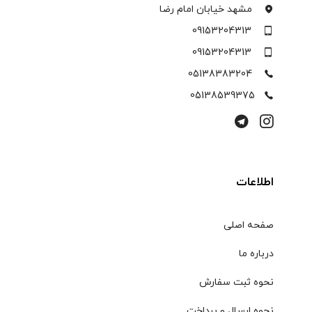
مشهد خیابان امام رضا
09153204313
09153204313
05138383204
05138539375
اطلاعات
صفحه اصلی
درباره ما
نحوه ثبت سفارش
نحوه ارسال و پرداخت