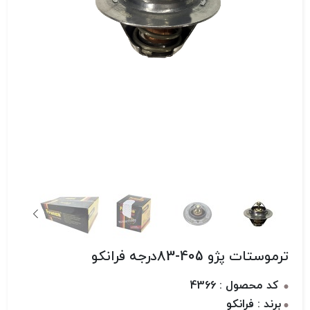
ترموستات پژو 405-83درجه فرانکو
کد محصول : 4366
برند : فرانکو