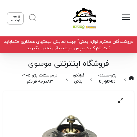
ورود |
ثبت نام
فروشندگان محترم لوازم یدکی" جهت نمایش قیمتهای همکاری حتماباید
ثبت نام کنید سپس باپشتیبانی تماس بگیرید
فروشگاه اینترنتی موسوی
پژو-سمند-
فرانکو،
ترموستات پژو 405-
دنا-تارا-رانا
یلکن
83درجه فرانکو