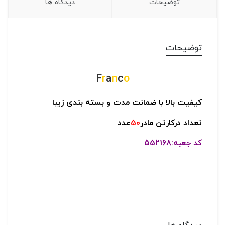
توضیحات
دیدگاه ها
توضیحات
F
r
a
n
c
o
کیفیت بالا با ضمانت مدت و بسته بندی زیبا
تعداد درکارتن مادر
50
عدد
کد جعبه:552168