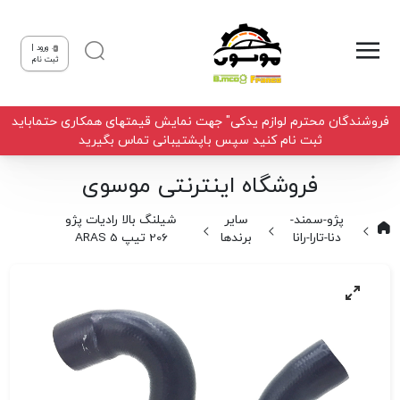
ورود |
ثبت نام
فروشندگان محترم لوازم یدکی" جهت نمایش قیمتهای همکاری حتماباید
ثبت نام کنید سپس باپشتیبانی تماس بگیرید
فروشگاه اینترنتی موسوی
پژو-سمند-
سایر
شیلنگ بالا رادیات پژو
دنا-تارا-رانا
برندها
206 تیپ 5 ARAS