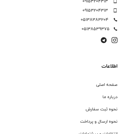
09153204313
09153204313
05138383204
05138539375
اطلاعات
صفحه اصلی
درباره ما
نحوه ثبت سفارش
نحوه ارسال و پرداخت
انتقادات و پیشنهادات