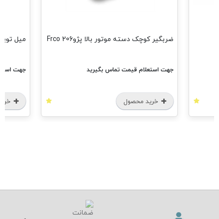
ضربگیر کوچک دسته موتور بالا پژو206 Frco
میل توپی پژو 6
جهت استعلام قیمت تماس بگیرید
جهت استعل
خرید محصول
خرید