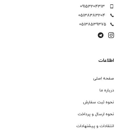
09153204313
05138383204
05138539375
اطلاعات
صفحه اصلی
درباره ما
نحوه ثبت سفارش
نحوه ارسال و پرداخت
انتقادات و پیشنهادات