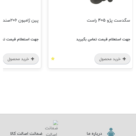
سگدست پژو 405 راست
پین ژامبون 206صندوق دار دوگانه Araz
جهت استعلام قیمت تماس بگیرید
جهت استعلام قیمت تماس
خرید محصول
خرید محصول
درباره ما
ضمانت اصالت کالا