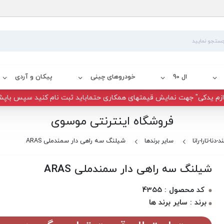
ال 90
خودروهای چینی
پیکان و آردی
زم یدکی" جهت نمایش قیمتهای همکاری حتماباید ثبت نام کنید سپس باپش
فروشگاه اینترنتی موسوی
دنا-تارا-رانا
سایر برندها
شیلنگ سه راهی دار سمندملی ARAS
شیلنگ سه راهی دار سمندملی ARAS
کد محصول : 4355
برند : سایر برند ها