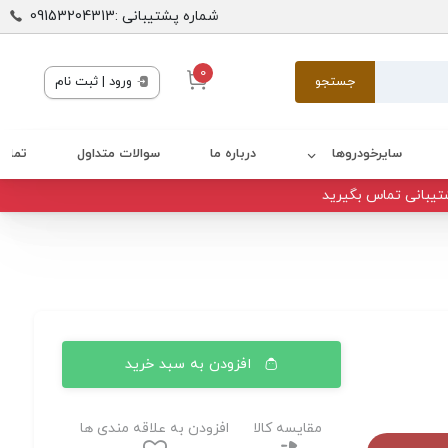
شماره پشتیبانی :09153204313
0
جستجو
ورود | ثبت نام
سایرخودروها
درباره ما
سوالات متداول
تماس 
تیبانی تماس بگیرید
افزودن به سبد خرید
مقایسه کالا
افزودن به علاقه مندی ها