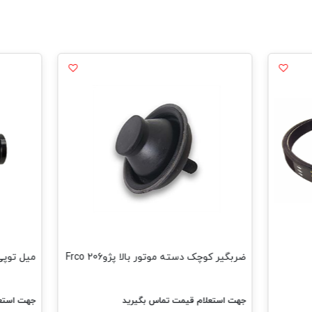
ضربگیر کوچک دسته موتور بالا پژو206 Frco
میل توپی پژو 6
جهت استعلام قیمت تماس بگیرید
جهت استعل