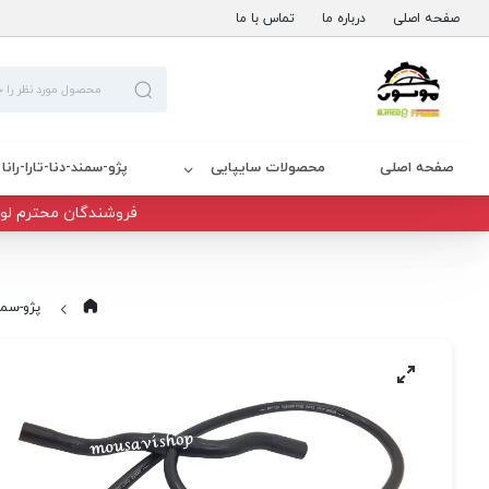
صفحه اصلی
درباره ما
تماس با ما
صفحه اصلی
محصولات سایپایی
پژو-سمند-دنا-تارا-رانا
فروشندگان محترم لوا
پژو-سمند-