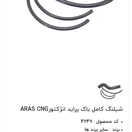
شیلنگ کامل باک پراید انژکتورARAS CNG
کد محصول : 4249
برند : سایر برند ها