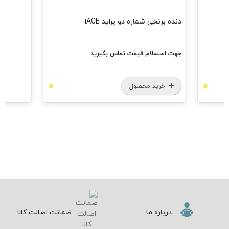
مشا
دنده برنجی شماره دو پراید iACE
جهت استعلام قیمت تماس بگیرید
خرید محصول
درباره ما
ضمانت اصالت کالا