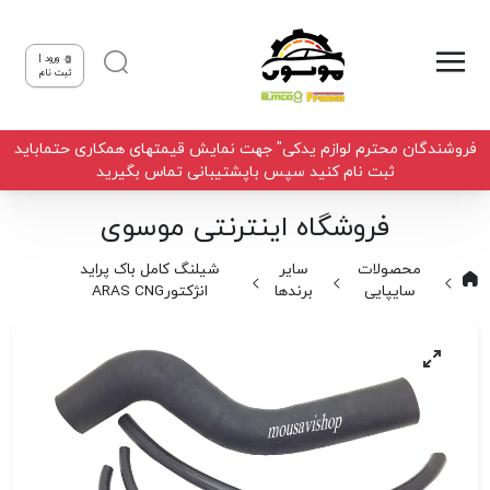
ورود |
ثبت نام
فروشندگان محترم لوازم یدکی" جهت نمایش قیمتهای همکاری حتماباید
ثبت نام کنید سپس باپشتیبانی تماس بگیرید
فروشگاه اینترنتی موسوی
محصولات
سایر
شیلنگ کامل باک پراید
سایپایی
برندها
انژکتورARAS CNG